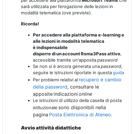
per accedere alla piattaforma
Microsoft Teams
che
sarà utilizzata per l’erogazione delle lezioni in
modalità telematica (ove previste).
Ricorda!
Per accedere alla piattaforma e-learning e
alle lezioni in modalità telematica
è
indispensabile
disporre
di un
account
Roma3Pass attivo
,
accessibile tramite un'apposita
password
Se non si è ancora generata una
password
,
seguire le istruzioni riportate in questa
guida
recupero e cambio
Per problemi relativi al
della password
, consultare le
apposite indicazioni
online
Le istruzioni di utilizzo della casella di posta
sono disponibili nella
istituzionale
pagina
Posta Elettronica di Ateneo
.
Avvio
attività didattiche