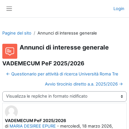
Vai al contenuto principale
Login
Pannello laterale
Pagine del sito
Annunci di interesse generale
Annunci di interesse generale
VADEMECUM PeF 2025/2026
← Questionario per attività di ricerca Università Roma Tre
Avvio tirocinio diretto a.a. 2025/2026 →
Modalità visualizzazione
VADEMECUM PeF 2025/2026
Numero di risposte: 0
di
MARIA DESIREE EPURE
-
mercoledì, 18 marzo 2026,