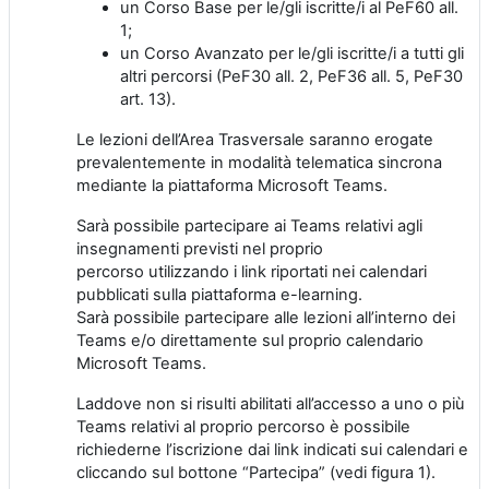
un Corso
Base
per le/gli
iscritt
e/i
al PeF60
all
.
1;
un
C
orso Avanzato
per le/gli iscritte
/
i a
tutti gli
altri percorsi (PeF30
all
. 2, PeF36
all
. 5, PeF30
art. 13).
Le lezioni dell’
A
rea Trasversale saranno erogate
prevalentemente in modalità telematica sincrona
mediante
la
piattaforma
Microsoft
Teams
.
Sarà possibile
partecipare
ai
Teams
relativi
a
gli
insegnamenti previsti nel proprio
percorso
utilizzando
i link riportati nei calendari
pubblicati sulla piattaforma e-learning
.
Sarà possibile
partecipare
alle lezioni
all’interno dei
Teams e/o
direttamente sul proprio calendario
Microsoft
Teams
.
Laddove non si risulti abilitati all’accesso
a
uno o più
Teams relativi al proprio percorso è possibile
richieder
n
e l’iscrizione
dai link indicati sui calendari e
cliccando sul bottone “Partecipa” (vedi figura 1).