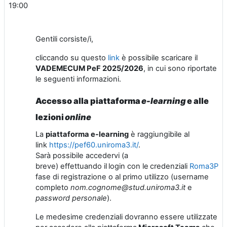
19:00
Gentili corsiste/i,
cliccando su questo
link
è possibile scaricare il
VADEMECUM PeF 2025/2026
, in cui sono riportate
le seguenti informazioni.
Accesso alla piattaforma
e-learning
e alle
lezioni
online
La
piattaforma e-learning
è raggiungibile al
link
https://pef60.uniroma3.it/
.
Sarà possibile accedervi (a
breve)
effettua
ndo
il login
con
le credenziali
Roma3Pas
fase di registrazione o al primo utilizzo
(username
completo
nom.cognome@stud.uniroma3.it
e
password personale
).
Le medesime credenziali dovranno essere utilizzate