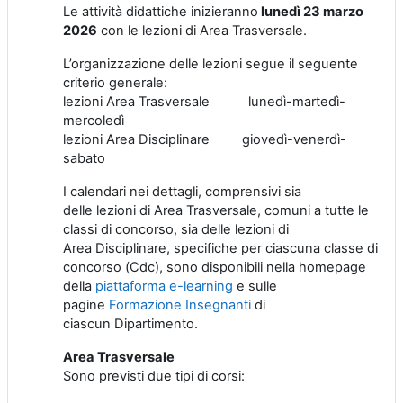
Le attività didattiche
inizieranno
lunedì
23 marzo
2026
con le lezioni
di Area
Trasversale
.
L’organizzazione delle lezioni segue il seguente
criterio generale:
lezioni Area Trasversale
lunedì-martedì-
mercoledì
lezioni Area Disciplinare
giovedì-venerdì-
sabato
I
calendari
nei dettagli
,
comprensivi sia
delle
lezioni
di Area
Trasversal
e, comuni a tutte le
classi di concorso,
sia delle lezioni di
Area
Disciplinar
e,
specifiche per
ciascuna
classe di
concorso
(
Cdc
)
,
sono disponibili
nella homepage
della
piattaforma
e
-learning
e sulle
pagine
Formazion
e
Insegnanti
di
ciascun
D
ipartimento.
Area Trasversale
Sono previsti due tipi di corsi
: