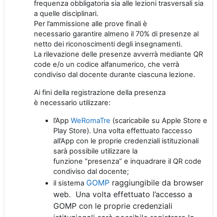
frequenza obbligatoria
sia
alle lezioni trasversali
sia
a quelle
disciplinari
.
P
er l’ammissione alle prove finali
è
necessario
garantire
almeno il 70%
di presenze
al
netto dei riconoscimenti degli insegnamenti.
La rilevazione delle presenze avverrà mediante QR
code e/o un codice alfanumerico, che verrà
condiviso dal docente durante
ciascuna
lezione.
Ai fini della registrazione della presenza
è
necessario
utilizzare:
l
’
A
pp
WeRomaTre
(scaricabile su Apple Store e
Play Store)
.
Una volta effettuato l’accesso
all’App
con le
proprie
credenziali istituzional
i
sarà possibile utilizzare la
funzione
“presenza”
e inquadrare il QR code
condiviso dal docente;
GOMP
raggiungibile da browser
il sistema
web. Una volta effettuato l’accesso a
GOMP
con le
proprie
credenziali