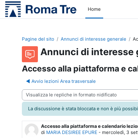
Vai al contenuto principale
Home
Pagine del sito
Annunci di interesse generale
Ac
Annunci di interesse
Accesso alla piattaforma e cal
◀︎ Avvio lezioni Area trasversale
dalità visualizzazione
La discussione è stata bloccata e non è più possibi
Accesso alla piattaforma e calendario lezion
Numero di risposte: 0
di
MARIA DESIREE EPURE
-
mercoledì, 3 se