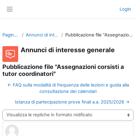
Vai al contenuto principale
Login
Pannello laterale
Pagine del sito
Annunci di interesse generale
Pubblicazione file "Assegnazioni corsisti a tutor coordinatori"
Annunci di interesse generale
Pubblicazione file "Assegnazioni corsisti a
tutor coordinatori"
← FAQ sulla modalità di frequenza delle lezioni e guida alla
consultazione dei calendari
Istanza di partecipazione prove finali a.a. 2025/2026 →
Modalità visualizzazione