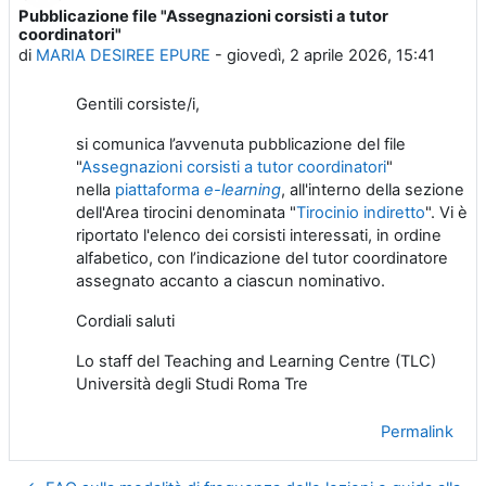
Pubblicazione file "Assegnazioni corsisti a tutor
Numero di risposte: 0
coordinatori"
di
MARIA DESIREE EPURE
-
giovedì, 2 aprile 2026, 15:41
Gentili corsiste/i,
si comunica l’avvenuta pubblicazione del file
"
Assegnazioni corsisti a tutor coordinatori
"
nella
piattaforma
e-learning
, all'interno della sezione
dell'Area tirocini denominata "
Tirocinio indiretto
". Vi è
riportato l'elenco dei corsisti interessati, in ordine
alfabetico, con l’indicazione del tutor coordinatore
assegnato accanto a ciascun nominativo.
Cordiali saluti
Lo staff del Teaching and Learning Centre (TLC)
Università degli Studi Roma Tre
Permalink